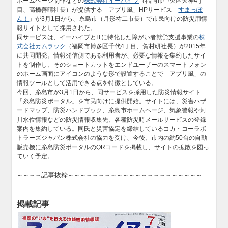
ホームページ制作などの
株式会社イーハイブ
（福岡市中央区天神4丁
目、高橋善晴社長）が提供する「アプリ風」HPサービス「
すまっぽ
ん！
」が3月1日から、糸島市（月形祐二市長）で市民向けの防災用情
報サイトとして採用された。
同サービスは、イーハイブとITに特化した障がい者就労支援事業の
株
式会社カムラック
（福岡市博多区千代4丁目、賀村研社長）が2015年
に共同開発。情報発信側である利用者が、必要な情報を集約したサイ
トを制作し、そのショートカットをエンドユーザーのスマートフォン
のホーム画面にアイコンのような形で設置することで「アプリ風」の
情報ツールとして活用できる点を特徴としている。
今回、糸島市が3月1日から、同サービスを採用した防災情報サイト
「糸島防災ポータル」を市民向けに提供開始。サイトには、災害ハザ
ードマップ、防災ハンドブック、糸島市ホームページ、気象警報や河
川水位情報などの防災情報収集先、各種防災時メールサービスの登録
案内を集約している。同氏と災害協定を締結しているコカ・コーラボ
トラーズジャパン株式会社の協力を受け、今後、市内の約50台の自動
販売機に糸島防災ポータルのQRコードを掲載し、サイトの拡散を図っ
ていく予定。
記事抜粋
～～～～
～～～～～～～～～～～～～～～～～～～～～～
掲載記事