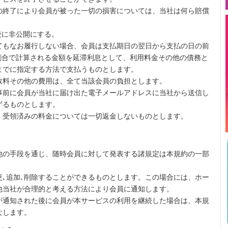
の終了により会員が被った一切の損害については、当社は何ら賠償
後に非公開にする。
てもなお履行しない場合、会員は支払期日の翌日から支払の日の前
の割合で計算される金額を延滞利息として、利用料金その他の債務と
までに指定する方法で支払うものとします。
数料その他の費用は、全て当該会員の負担とします。
事前に会員が当社に届け出た電子メールアドレスに当社から送信し
ずるものとします。
、受領済みの料金については一切返金しないものとします。
他の手段を通じ、随時会員に対して発表する諸規定は本規約の一部
更､追加､削除することができるものとします。この場合には、ホー
他当社が合理的と考える方法により会員に通知します。
が通知された後に会員が本サービスの利用を継続した場合は、本規
なします。