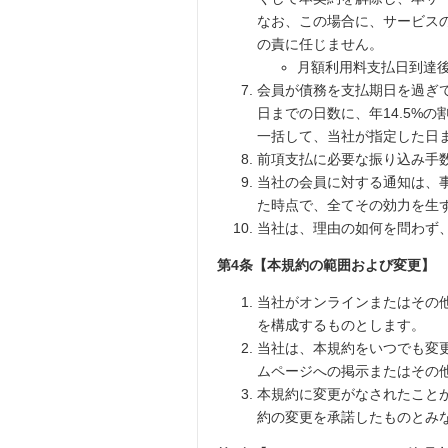
なお、この場合に、サービス
の責に任じません。
月額利用料支払日到達
会員が債務を支払期日を過ぎ
日までの日数に、年14.5%
一括して、当社が指定した日
前項支払に必要な振り込み手
当社の会員に対する通知は、
た時点で、全てその効力を生
当社は、理由の如何を問わず
第4条【本規約の範囲および変更】
当社がオンラインまたはその
を構成するものとします。
当社は、本規約をいつでも変
ムページへの掲示またはその
本規約に変更がなされたこと
約の変更を承諾したものとみ