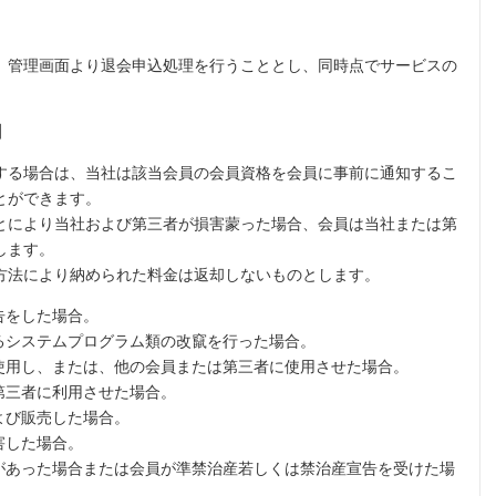
、管理画面より退会申込処理を行うこととし、同時点でサービスの
】
する場合は、当社は該当会員の会員資格を会員に事前に通知するこ
とができます。
とにより当社および第三者が損害蒙った場合、会員は当社または第
します。
方法により納められた料金は返却しないものとします。
告をした場合。
るシステムプログラム類の改竄を行った場合。
に使用し、または、他の会員または第三者に使用させた場合。
第三者に利用させた場合。
よび販売した場合。
害した場合。
があった場合または会員が準禁治産若しくは禁治産宣告を受けた場