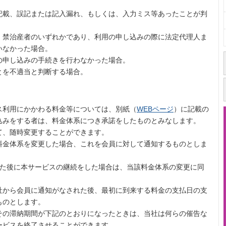
記載、誤記または記入漏れ、もしくは、入力ミス等あったことが判
、禁治産者のいずれかであり、利用の申し込みの際に法定代理人ま
いなかった場合。
の申し込みの手続きを行わなかった場合。
とを不適当と判断する場合。
ス利用にかかわる料金等については、別紙（
WEBページ
）に記載の
込みをする者は、料金体系につき承諾をしたものとみなします。
て、随時変更することができます。
料金体系を変更した場合、これを会員に対して通知するものとしま
した後に本サービスの継続をした場合は、当該料金体系の変更に同
社から会員に通知がなされた後、最初に到来する料金の支払日の支
ものとします。
その滞納期間が下記のとおりになったときは、当社は何らの催告な
ービスを終了させることができます。