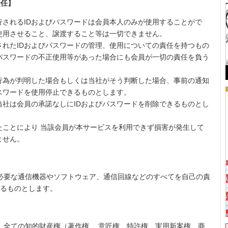
責任】
行されるIDおよびパスワードは会員本人のみが使用することがで
使用させること、譲渡すること等は一切できません。
されたIDおよびパスワードの管理、使用についての責任を持つもの
びパスワードの不正使用等があった場合にも会員が一切の責任を負う
行為が判明した場合もしくは当社がそう判断した場合、事前の通知
パスワードを使用停止できるものとします。
当社は会員の承諾なしにIDおよびパスワードを削除できるものとし
たことにより 当該会員が本サービスを利用できず損害が発生して
ません。
必要な通信機器やソフトウェア、通信回線などのすべてを自己の責
するものとします。
、全ての知的財産権（著作権、 意匠権、特許権、実用新案権、商