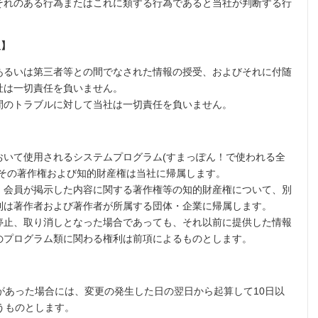
それのある行為またはこれに類する行為であると当社が判断する行
報】
あるいは第三者等との間でなされた情報の授受、およびそれに付随
社は一切責任を負いません。
間のトラブルに対して当社は一切責任を負いません。
おいて使用されるシステムプログラム(すまっぽん！で使われる全
、その著作権および知的財産権は当社に帰属します。
、会員が掲示した内容に関する著作権等の知的財産権について、別
利は著作者および著作者が所属する団体・企業に帰属します。
停止、取り消しとなった場合であっても、それ以前に提供した情報
のプログラム類に関わる権利は前項によるものとします。
があった場合には、変更の発生した日の翌日から起算して10日以
うものとします。