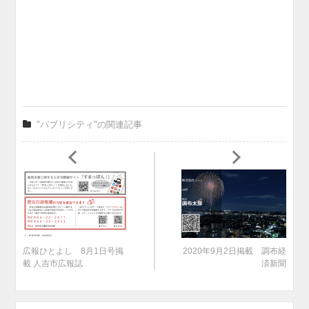
"パブリシティ"の関連記事
広報ひとよし 8月1日号掲
2020年9月2日掲載 調布経
載 人吉市広報誌
済新聞