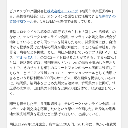
ビジネスブログ開発会社
株式会社イーハイブ
（福岡市中央区天神4丁
目、高橋善晴社長）は、オンライン会議などに活用できる
名刺付きの
背景作成ツール
を、5月18日から無償で提供している。
新型コロナウイルス感染症の流行で求められる「新しい生活様式」の
なかで、テレワークやオンライン会議、オンライン名刺交換の機会が
増加していることから同ツールを開発したもの。背景画像には、自治
体から提供を受けた地域の写真が選択可能で、そこに名前や社名、部
署名、肩書などを掲載。また、同社が提供しているアプリ風HPサービ
ス「
すまっぽん！
」のQRコードも載せることができる。すまっぽん！
とは、連絡先やSNS、説明動画などいくつかの情報を集約した専用サ
イトで、そのサイトを相手のスマートフォンのホーム画面に設置して
もらうことで「アプリ風」のコミュニケーションツールとして活用で
きるという月額利用料300円のサービス。現在画像を提供しているの
は、福岡県、福岡市をはじめ九州の自治体や、群馬県の下仁田町、埼
玉県の志木市、山口県の下関市など約200自治体で、順次追加してい
く。
開発を担当した平井良明取締役は「テレワークやオンライン会議、オ
ンライン名刺交換を応援したいという思いで企画した。出身地や勤務
地の観光地写真を応援などに繋げてほしい」と話している。
同社は1997年12月設立。資本金1120万円。2015年に、障がい者就労