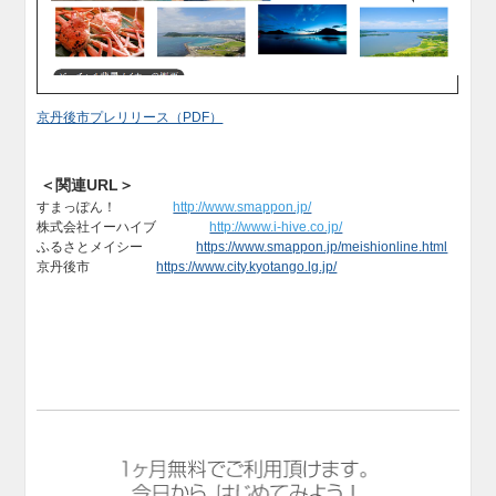
京丹後市プレリリース（PDF）
＜関連URL＞
​
すまっぽん！
http://www.smappon.jp/
株式会社イーハイブ
http://www.i-hive.co.jp/
ふるさとメイシー
https://www.smappon.jp/meishionline.html
京丹後市
https://www.city.kyotango.lg.jp/