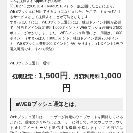
iOSを提供するApple社は現地時
間3月27日にiOS16.4（iPadOS16.4）を一般公開したことにより、
WEBプッシュに対応できるようになりました。そこで、すまっぽん！
もサービスとして提供することが可能となります。
すまっぽん！には、WEBプッシュ通知には、独自ドメイン利用が必要
で、独自ドメイン設定費用1,000ポイントとWEBプッシュ通知設定500
ポイントがかかります。また、WEBプッシュ利用には、月額は、1000
ポイント（すまっぽん！300ポイント、独自ドメイン費用200ポイン
ト、WEBプッシュ費用500ポイント）がかかります。 (1ポイント1円で
購入可能です。すべて税込)
WEBプッシュ通知 通常
1,500円
1,000
初期設定：
、月額利用料
円
■WEBプッシュ通知とは、
Webプッシュ通知は、ユーザーが特定のウェブサイトを閲覧している
ときに、通知の許可を与えたユーザーに対して、そのウェブブラウザ
を通じてメッセージを送信する機能を指します。この技術は