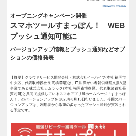
TEL092-738-1707 FAX092-741-3402
http://www.i-hive.co.jp/
オープニングキャンペーン開催
スマホツールすまっぽん！ WEB
プッシュ通知可能に
バージョンアップ情報とプッシュ通知などオプ
ションの価格発表
【概要】クラウドサービス開発会社・株式会社イーハイブ(本社 福岡市
中央区、代表取締役社長 高橋善晴)は、IT系 障がい者就労継続支援A型
事業である株式会社カムラック(本社 福岡市博多区、代表取締役社長
賀村研)と共同で提供しているスマホアプリ風ホームページ「すまっぽ
ん！」のバージョンアップを 2023年8月15日行いました。今回のバー
ジョンアップは、利用者から希望の多かったプッシュ通知が実装され
る予定です。