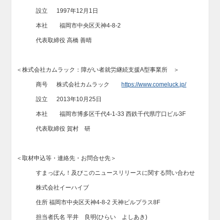
設立 1997年12月1日
本社 福岡市中央区天神4-8-2
代表取締役 高橋 善晴
＜株式会社カムラック：障がい者就労継続支援A型事業所 ＞
商号 株式会社カムラック
https://www.comeluck.jp/
設立 2013年10月25日
本社 福岡市博多区千代4-1-33 西鉄千代県庁口ビル3F
代表取締役 賀村 研
＜取材申込等・連絡先・お問合せ先＞
すまっぽん！及びこのニュースリリースに関する問い合わせ
株式会社イーハイブ
住所 福岡市中央区天神4-8-2 天神ビルプラス8F
担当者氏名 平井 良明(ひらい よしあき)