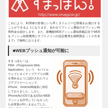
これにより、利用者の皆様にいち早くタイムリーな情報をお届けする
ことができるようになります。合わせてプッシュ通知のオプション利
用料金を紹介します。また、新機能WEBプッシュ通知搭載記念でWEB
をプッシュ初期費用とサブドメインの設定費用を期間限定（１０月末
まで）で無料になります。
■WEBプッシュ通知が可能に
すまっぽん！は、
PWA（Progressive Web
Application）という、モバイル
ウェブとネイティブアプリの間
を埋めるように設計されたウェ
ブアプリケーションで、
iPhone、Android両端末に対応
しておりました。しかし、
iPhone内のOSであるiOSがWEB
プッシュを許可していなかった
ため実装が叶いませんでした。