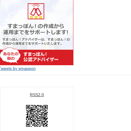
Tweets by smappon
RSS2.0