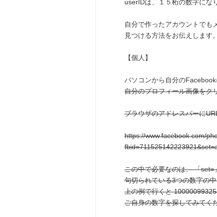
userIDは、１５桁の数字にな
自分で作ったアカウントでも
見つける方法をお伝えします
【個人】
パソコンから自分のFacebo
自分のプロフィール画像をク
ブラウザのアドレスバーにUR
https://www.facebook.com/ph
fbid=711525142223921&set=
この中で必要なのは、 「set=
句切られている3つの数字の
上の例で行くと 100000993
ご自身の数字を探してみてく