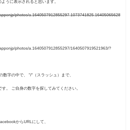
のように表示されると思います。
smapponjp/photos/a.1640507912855297.1073741825.16405065628554
mapponjp/photos/a.1640507912855297/1640507919521963/?
降の数字の中で、 "/"（スラッシュ）まで、
 の数字です。 ご自身の数字を探してみてください。
ebookからURLにして、