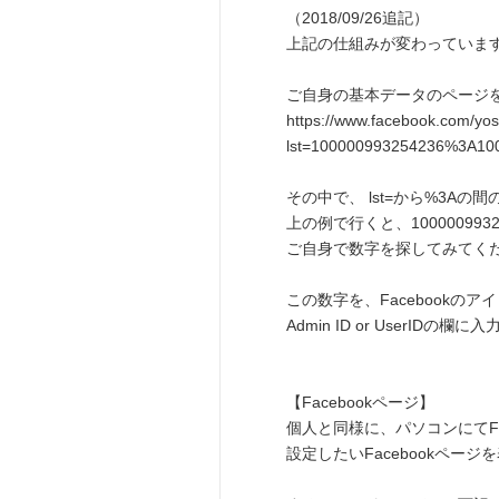
（2018/09/26追記）
上記の仕組みが変わっていま
ご自身の基本データのページ
https://www.facebook.com/yosh
lst=100000993254236%3A1
その中で、 lst=から%3Aの
上の例で行くと、100000993
ご自身で数字を探してみてく
この数字を、Facebookの
Admin ID or UserIDの欄
【Facebookページ】
個人と同様に、パソコンにてFa
設定したいFacebookペ