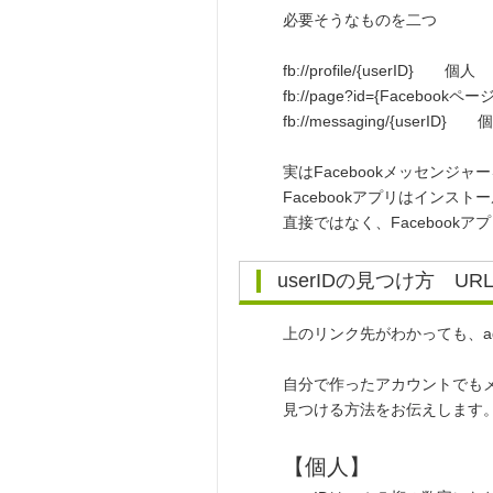
必要そうなものを二つ
fb://profile/{userID} 個人
fb://page?id={Facebo
fb://messaging/{u
実はFacebookメッセンジ
Facebookアプリはイン
直接ではなく、Faceboo
userIDの見つけ方 U
上のリンク先がわかっても、adm
自分で作ったアカウントでも
見つける方法をお伝えします
【個人】