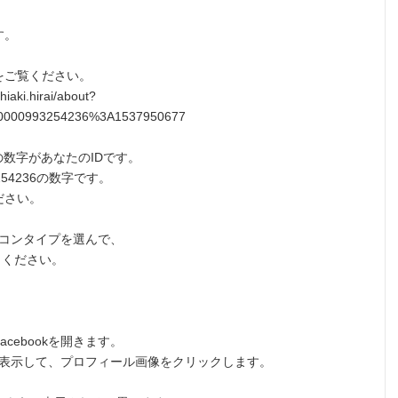
す。
をご覧ください。
iaki.hirai/about?
00000993254236%3A1537950677
間の数字があなたのIDです。
254236の数字です。
ださい。
アイコンタイプを選んで、
に入力ください。
cebookを開きます。
ージを表示して、プロフィール画像をクリックします。