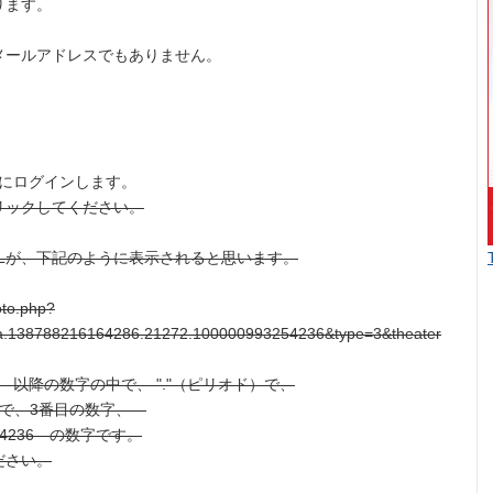
ります。
メールアドレスでもありません。
。
okにログインします。
リックしてください。
Lが、下記のように表示されると思います。
oto.php?
a.138788216164286.21272.100000993254236&type=3&theater
」 以降の数字の中で、 "."（ピリオド）で、
中で、3番目の数字、
254236 の数字です。
ださい。