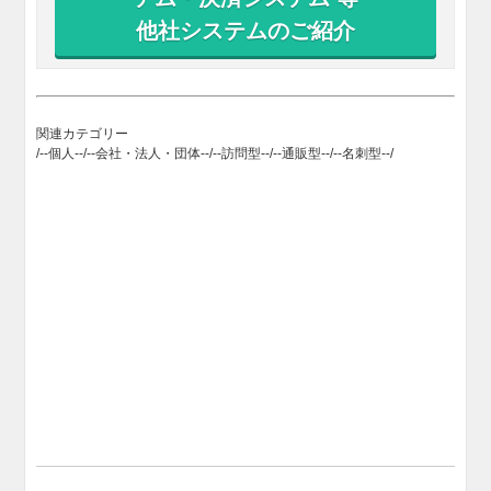
他社システムのご紹介
関連カテゴリー
/--個人--/--会社・法人・団体--/--訪問型--/--通販型--/--名刺型--/