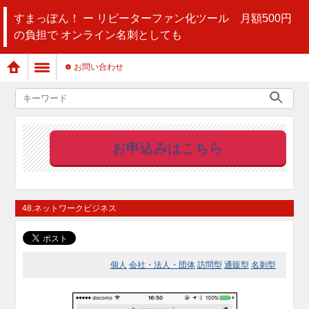
すまっぽん！ ー リピーターファン化ツール 月額500円
の負担で オンライン名刺としても
お問い合わせ
お申込みはこちら
48.ネットワークビジネス
個人
会社・法人・団体
訪問型
通販型
名刺型