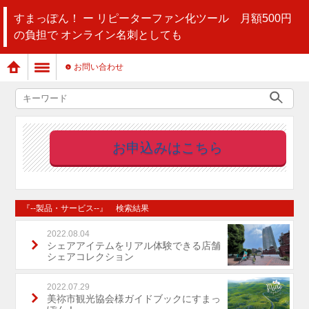
すまっぽん！ ー リピーターファン化ツール 月額500円
の負担で オンライン名刺としても
お問い合わせ
お申込みはこちら
『--製品・サービス--』 検索結果
2022.08.04
シェアアイテムをリアル体験できる店舗
シェアコレクション
2022.07.29
美祢市観光協会様ガイドブックにすまっ